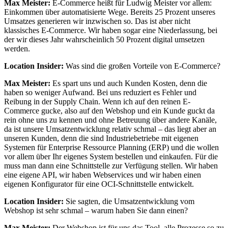
Max Meister:
E-Commerce heißt für Ludwig Meister vor allem:
Einkommen über automatisierte Wege. Bereits 25 Prozent unseres
Umsatzes generieren wir inzwischen so. Das ist aber nicht
klassisches E-Commerce. Wir haben sogar eine Niederlassung, bei
der wir dieses Jahr wahrscheinlich 50 Prozent digital umsetzen
werden.
Location Insider:
Was sind die großen Vorteile von E-Commerce?
Max Meister:
Es spart uns und auch Kunden Kosten, denn die
haben so weniger Aufwand. Bei uns reduziert es Fehler und
Reibung in der Supply Chain. Wenn ich auf den reinen E-
Commerce gucke, also auf den Webshop und ein Kunde guckt da
rein ohne uns zu kennen und ohne Betreuung über andere Kanäle,
da ist unsere Umsatzentwicklung relativ schmal – das liegt aber an
unseren Kunden, denn die sind Industriebetriebe mit eigenen
Systemen für Enterprise Ressource Planning (ERP) und die wollen
vor allem über Ihr eigenes System bestellen und einkaufen. Für die
muss man dann eine Schnittstelle zur Verfügung stellen. Wir haben
eine eigene API, wir haben Webservices und wir haben einen
eigenen Konfigurator für eine OCI-Schnittstelle entwickelt.
Location Insider:
Sie sagten, die Umsatzentwicklung vom
Webshop ist sehr schmal – warum haben Sie dann einen?
Max Meister:
Der Webshop ist für uns das Tool, alle Prozesse so zu