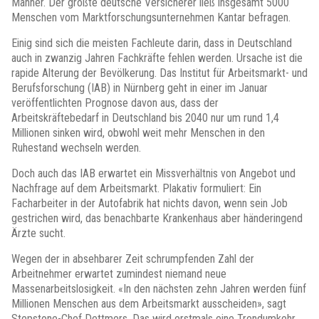
Männer. Der größte deutsche Versicherer ließ insgesamt 5000
Menschen vom Marktforschungsunternehmen Kantar befragen.
Einig sind sich die meisten Fachleute darin, dass in Deutschland
auch in zwanzig Jahren Fachkräfte fehlen werden. Ursache ist die
rapide Alterung der Bevölkerung. Das Institut für Arbeitsmarkt- und
Berufsforschung (IAB) in Nürnberg geht in einer im Januar
veröffentlichten Prognose davon aus, dass der
Arbeitskräftebedarf in Deutschland bis 2040 nur um rund 1,4
Millionen sinken wird, obwohl weit mehr Menschen in den
Ruhestand wechseln werden.
Doch auch das IAB erwartet ein Missverhältnis von Angebot und
Nachfrage auf dem Arbeitsmarkt. Plakativ formuliert: Ein
Facharbeiter in der Autofabrik hat nichts davon, wenn sein Job
gestrichen wird, das benachbarte Krankenhaus aber händeringend
Ärzte sucht.
Wegen der in absehbarer Zeit schrumpfenden Zahl der
Arbeitnehmer erwartet zumindest niemand neue
Massenarbeitslosigkeit. «In den nächsten zehn Jahren werden fünf
Millionen Menschen aus dem Arbeitsmarkt ausscheiden», sagt
Stepstone-Chef Dettmers. Das wird erstmals eine Trendumkehr.