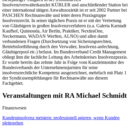
Insolvenzverwalterkanzlei KÜBLER und anschließender Station bei
einer international tätigen Anwaltssozietät ist er seit 2002 Partner bei
PASCHEN Rechtsanwälte und leitet deren Praxisgruppe
Insolvenzrecht. In seiner täglichen Praxis ist er mit der Vertretung
von Gläubigern in großen Insolvenzverfahren (u.a. Galeria Karstadt
Kaufhof, Quimonda, Air Berlin, Praktiker, NextiraOne,
Neckermann, WADAN Werften, ALNO) und allen damit
verbundenen Fragen (Durchsetzung von Sicherungsrechten,
Betriebsfortführung durch den Verwalter, Insolvenz-anfechtung,
Gläubigerpool etc.) befasst. Im Bundesverband Credit Management
obliegt ihm die fachliche Leitung des Arbeitskreises Insolvenzpraxis.
Er wurde bereits das zehnte Jahr in Folge vom Kanzleimonitor des
Bundesverbands der Unternehmensjuristen für seine
insolvenzrechtliche Kompetenz ausgezeichnet, mehrfach mit Platz 1
der Syndicusempfehlungen für Rechtsanwälte aus diesem
Fachgebiet.
Veranstaltungen mit RA Michael Schmidt
Finanzwesen
Kundeninsolvenz meistern: professionell agieren, wenn Kunden
pleitegehen