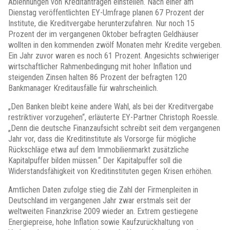
Ablehnungen von Kreditanträgen einstellen. Nach einer am
Dienstag veröffentlichten EY-Umfrage planen 67 Prozent der
Institute, die Kreditvergabe herunterzufahren. Nur noch 15
Prozent der im vergangenen Oktober befragten Geldhäuser
wollten in den kommenden zwölf Monaten mehr Kredite vergeben.
Ein Jahr zuvor waren es noch 61 Prozent. Angesichts schwieriger
wirtschaftlicher Rahmenbedingung mit hoher Inflation und
steigenden Zinsen halten 86 Prozent der befragten 120
Bankmanager Kreditausfälle für wahrscheinlich.
„Den Banken bleibt keine andere Wahl, als bei der Kreditvergabe
restriktiver vorzugehen“, erläuterte EY-Partner Christoph Roessle.
„Denn die deutsche Finanzaufsicht schreibt seit dem vergangenen
Jahr vor, dass die Kreditinstitute als Vorsorge für mögliche
Rückschläge etwa auf dem Immobilienmarkt zusätzliche
Kapitalpuffer bilden müssen.“ Der Kapitalpuffer soll die
Widerstandsfähigkeit von Kreditinstituten gegen Krisen erhöhen.
Amtlichen Daten zufolge stieg die Zahl der Firmenpleiten in
Deutschland im vergangenen Jahr zwar erstmals seit der
weltweiten Finanzkrise 2009 wieder an. Extrem gestiegene
Energiepreise, hohe Inflation sowie Kaufzurückhaltung von