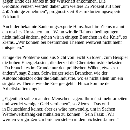
gegen Ende des Jahres in der Wirtschaft ankommen. Die
Großinsolvenzen werden daher „um weitere 25 Prozent auf über
450 Anträge zunehmen“, prognostiziert Restrukturierungsexperte
Eckhardt.
Auch der bekannte Sanierungsexperte Hans-Joachim Ziems mahnt
ein rasches Umsteuern an. „Wenn wir die Rahmenbedingungen
nicht radikal ändern, gehen wir in einigen Branchen in die Knie“, so
Ziems. „Wir können bei bestimmten Themen weltweit nicht mehr
mitspielen.“
Einige der Probleme sind aus Sicht von leicht zu lösen, zum Beispiel
die hohen Energiekosten, die derzeit die Chemieindustrie belasten.
„Da braucht es im Grunde nur den politischen Willen, etwas zu
ändern“, sagt Ziems. Schwieriger seien Branchen wie der
Automobilsektor oder die Stahlindustrie, wo es nicht allein um ein
singuläres Thema wie die Energie geht.“ Hinzu komme der
Arbeitskräftemangel.
„Eigentlich sollte man den Menschen sagen: Ihr müsst mehr arbeiten
und werdet weniger Geld verdienen“, so Ziems. „Das will
in Deutschland keiner, aber es wäre notwendig, um in Sachen
Wettbewerbsfähigkeit mithalten zu können.“ Sein Fazit: „Wir
werden vor großen Umbrüchen stehen in den nächsten Jahren.“