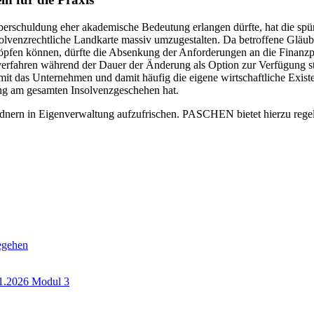
berschuldung eher akademische Bedeutung erlangen dürfte, hat die spü
solvenzrechtliche Landkarte massiv umzugestalten. Da betroffene Gläubi
pfen können, dürfte die Absenkung der Anforderungen an die Finanzpl
erfahren während der Dauer der Änderung als Option zur Verfügung ste
 das Unternehmen und damit häufig die eigene wirtschaftliche Existenz 
ng am gesamten Insolvenzgeschehen hat.
dnern in Eigenverwaltung aufzufrischen. PASCHEN bietet hierzu regel
egehen
1.2026 Modul 3