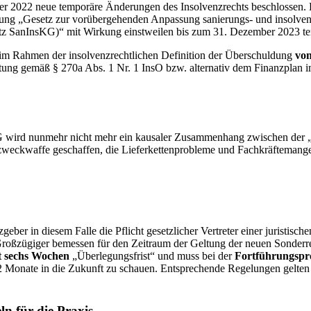
 2022 neue temporäre Änderungen des Insolvenzrechts beschlossen. D
ng „Gesetz zur vorübergehenden Anpassung sanierungs- und insolvenz
tz
SanInsKG)“ mit Wirkung einstweilen bis zum 31. Dezember 2023 te
im Rahmen der insolvenzrechtlichen Definition der Überschuldung
von
tung gemäß § 270a Abs. 1 Nr. 1 InsO bzw. alternativ dem Finanzplan 
AG wird nunmehr nicht mehr ein kausaler Zusammenhang zwischen der „
weckwaffe geschaffen, die Lieferkettenprobleme und Fachkräftemangel 
geber in diesem Falle die Pflicht gesetzlicher Vertreter einer juristis
 Großzügiger bemessen für den Zeitraum der Geltung der neuen Sonderre
tt sechs Wochen
„Überlegungsfrist“ und muss bei der
Fortführungspr
2 Monate in die Zukunft zu schauen. Entsprechende Regelungen gelten 
n für die Praxis