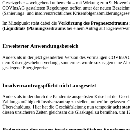
Gesetzgeber – weitgehend unbemerkt – mit Wirkung zum 9. November
COVInsAG gestalteten Regelungen treffen unter der neuen Bezeichnu
(
Sanierungs- und insolvenzrechtliches Krisenfolgenabmilderungsgese
Im Mittelpunkt steht dabei die
Verkürzung des Prognosezeitraums
(Liquiditäts-)Planungszeitraums
bei einem Antrag auf Eigenverwal
Erweiterter Anwendungsbereich
Anders als in der jetzt geänderten Version des vormaligen COVIns
dem Krisengeschehen verlangt, sondern es wurde sozusagen eine Allz
gestiegene Energiepreise.
Insolvenzantragspflicht nicht ausgesetzt
Anders als in der durch die Pandemie ausgelösten Krise hat der Gesetz
Zahlungsunfähigkeit Insolvenzantrag zu stellen, unberührt gelassen.
Überschuldung. Hier hat die Geschäftsleitung nun temporär
acht sta
diesen unsicheren Zeiten gleichsam die Glaskugel zu bemühen, um 1
Bedeutung der neuen insolvenzrechtlichen Sonderregel