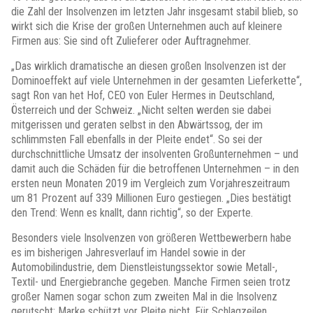
die Zahl der Insolvenzen im letzten Jahr insgesamt stabil blieb, so
wirkt sich die Krise der großen Unternehmen auch auf kleinere
Firmen aus: Sie sind oft Zulieferer oder Auftragnehmer.
„Das wirklich dramatische an diesen großen Insolvenzen ist der
Dominoeffekt auf viele Unternehmen in der gesamten Lieferkette“,
sagt Ron van het Hof, CEO von Euler Hermes in Deutschland,
Österreich und der Schweiz. „Nicht selten werden sie dabei
mitgerissen und geraten selbst in den Abwärtssog, der im
schlimmsten Fall ebenfalls in der Pleite endet“. So sei der
durchschnittliche Umsatz der insolventen Großunternehmen – und
damit auch die Schäden für die betroffenen Unternehmen – in den
ersten neun Monaten 2019 im Vergleich zum Vorjahreszeitraum
um 81 Prozent auf 339 Millionen Euro gestiegen. „Dies bestätigt
den Trend: Wenn es knallt, dann richtig“, so der Experte.
Besonders viele Insolvenzen von größeren Wettbewerbern habe
es im bisherigen Jahresverlauf im Handel sowie in der
Automobilindustrie, dem Dienstleistungssektor sowie Metall-,
Textil- und Energiebranche gegeben. Manche Firmen seien trotz
großer Namen sogar schon zum zweiten Mal in die Insolvenz
gerutscht: Marke schützt vor Pleite nicht. Für Schlagzeilen