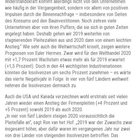
Widerstandskraft kommt allerdings nicht von den Unternehmen
wie häufig in der Vergangenheit, sondern vor allem von positiven
Impulsen durch die Binnennachfrage – insbesondere von Seiten
des Konsums und den Bauinvestitionen. Noch zehren viele
Unternehmen aber von ihren Puffern, die sie sich in guten Zeiten
angelegt haben. Deshalb gehen wir 2019 weiterhin von
stagnierenden Pleitezahlen aus und 2020 dann von einem leichten
Anstieg.“ Wie sehr auch die Weltwirtschaft kriselt, zeigen weitere
Prognosen von Euler Hermes. Zwar wird für den Welthandel 2020
mit +1,7 Prozent Wachstum etwas mehr als für 2019 erwartet
(+1,5 Prozent). Doch in den 44 wichtigsten Industrienationen
könnten die Insolvenzen um sechs Prozent zunehmen – es wärte
das vierte Negativjahr in Folge. In vier von fünf Ländern weltweit
nehmen die Insolvenzen demnach zu.
Auch die USA und Kanada verzeichnen wohl erstmals seit vielen
Jahren wieder einen Anstieg der Firmenpleiten (+4 Prozent und
+5 Prozent) sowohl 2019 als auch 2020.
„In vier von fünf Ländern steigen 2020 voraussichtlich die
Pleitefälle an“, sagt Ron van het Hof. „2019 war der Zuwachs zwar
insgesamt höher, aber dafür waren im vergangenen Jahr nur zwei
von drei Länder von steigenden Insolvenzen betroffen. Das