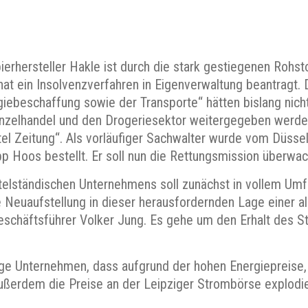
ierhersteller Hakle ist durch die stark gestiegenen Rohs
at ein Insolvenzverfahren in Eigenverwaltung beantragt.
giebeschaffung sowie der Transporte“ hätten bislang nic
nzelhandel und den Drogeriesektor weitergegeben werde
el Zeitung“. Als vorläufiger Sachwalter wurde vom Düsse
p Hoos bestellt. Er soll nun die Rettungsmission überwac
telständischen Unternehmens soll zunächst in vollem Umf
se Neuaufstellung in dieser herausfordernden Lage einer a
Geschäftsführer Volker Jung. Es gehe um den Erhalt des S
zige Unternehmen, dass aufgrund der hohen Energiepreise
ßerdem die Preise an der Leipziger Strombörse explodier