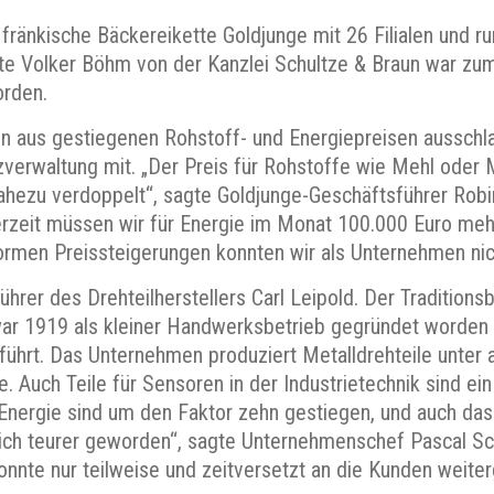
 fränkische Bäckereikette Goldjunge mit 26 Filialen und r
e Volker Böhm von der Kanzlei Schultze & Braun war zum
orden.
n aus gestiegenen Rohstoff- und Energiepreisen ausschla
nzverwaltung mit. „Der Preis für Rohstoffe wie Mehl oder 
hezu verdoppelt“, sagte Goldjunge-Geschäftsführer Robi
erzeit müssen wir für Energie im Monat 100.000 Euro meh
ormen Preissteigerungen konnten wir als Unternehmen ni
ührer des Drehteilherstellers Carl Leipold. Der Tradition
r 1919 als kleiner Handwerksbetrieb gegründet worden un
führt. Das Unternehmen produziert Metalldrehteile unter a
 Auch Teile für Sensoren in der Industrietechnik sind ein
Energie sind um den Faktor zehn gestiegen, und auch das
lich teurer geworden“, sagte Unternehmenschef Pascal Sch
onnte nur teilweise und zeitversetzt an die Kunden weit