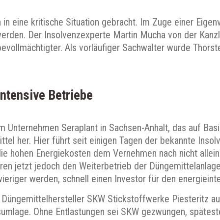
in eine kritische Situation gebracht. Im Zuge einer Eigen
werden. Der Insolvenzexperte Martin Mucha von der Kanzl
vollmächtigter. Als vorläufiger Sachwalter wurde Thorst
ntensive Betriebe
m Unternehmen Seraplant in Sachsen-Anhalt, das auf Basi
el her. Hier führt seit einigen Tagen der bekannte Insol
e hohen Energiekosten dem Vernehmen nach nicht allein
ren jetzt jedoch den Weiterbetrieb der Düngemittelanlag
eriger werden, schnell einen Investor für den energieinte
Düngemittelhersteller SKW Stickstoffwerke Piesteritz au
sumlage. Ohne Entlastungen sei SKW gezwungen, späteste