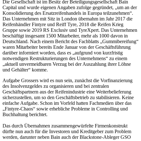
Die Gesellschaft ist im Besitz der Beteiligungsgesellschaft Bain
Capital und wurde eigenen Angaben zufolge gegründet, „um an der
Konsolidierung des Ersatzreifenhandels in Europa teilzunehmen“.
Das Unternehmen mit Sitz in London übernahm im Jahr 2017 die
Reifenhändler Fintyre und Reiff Tyre, 2018 die Reifen Krieg
Gruppe sowie 2019 RS Exclusiv und TyreXpert. Das Unternehmen
beschäftigt insgesamt 1500 Mitarbeiter, mehr als 1000 davon in
Deutschland. Nach einem Bericht des Fachblatts „Gummibereifung“
waren Mitarbeiter bereits Ende Januar von der Geschäftsführung
darüber informiert worden, dass es „aufgrund von kurzfristig
notwendigen Restrukturierungen des Unternehmens“ zu einem
„aktuell unvermeidbaren Verzug bei der Auszahlung ihrer Löhne
und Gehälter“ komme.
Aufgabe Grossers wird es nun sein, zunächst die Vorfinanzierung
des Insolvenzgeldes zu organisieren und bei zentralen
Geschäftspartnern aus der Reifenindustrie eine Weiterbelieferung
sicherzustellen, um so den Geschäftsbetrieb zu stabilisieren. Keine
einfache Aufgabe. Schon im Vorfeld hatten Fachmedien über das
„Fintyre-Chaos“ sowie erhebliche Probleme in Controlling und
Buchhaltung berichtet.
Das durch Übernahmen zusammengewürfelte Firmenkonstrukt
dürfte nun auch für die Investoren und Kreditgeber zum Problem
werden, darunter neben Bain auch der Blackstone-Ableger GSO