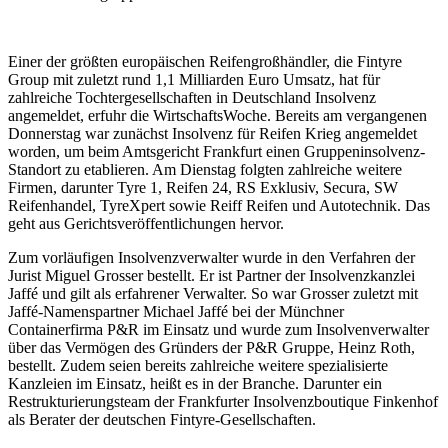
Einer der größten europäischen Reifengroßhändler, die Fintyre
Group mit zuletzt rund 1,1 Milliarden Euro Umsatz, hat für
zahlreiche Tochtergesellschaften in Deutschland Insolvenz
angemeldet, erfuhr die WirtschaftsWoche. Bereits am vergangenen
Donnerstag war zunächst Insolvenz für Reifen Krieg angemeldet
worden, um beim Amtsgericht Frankfurt einen Gruppeninsolvenz-
Standort zu etablieren. Am Dienstag folgten zahlreiche weitere
Firmen, darunter Tyre 1, Reifen 24, RS Exklusiv, Secura, SW
Reifenhandel, TyreXpert sowie Reiff Reifen und Autotechnik. Das
geht aus Gerichtsveröffentlichungen hervor.
Zum vorläufigen Insolvenzverwalter wurde in den Verfahren der
Jurist Miguel Grosser bestellt. Er ist Partner der Insolvenzkanzlei
Jaffé und gilt als erfahrener Verwalter. So war Grosser zuletzt mit
Jaffé-Namenspartner Michael Jaffé bei der Münchner
Containerfirma P&R im Einsatz und wurde zum Insolvenverwalter
über das Vermögen des Gründers der P&R Gruppe, Heinz Roth,
bestellt. Zudem seien bereits zahlreiche weitere spezialisierte
Kanzleien im Einsatz, heißt es in der Branche. Darunter ein
Restrukturierungsteam der Frankfurter Insolvenzboutique Finkenhof
als Berater der deutschen Fintyre-Gesellschaften.