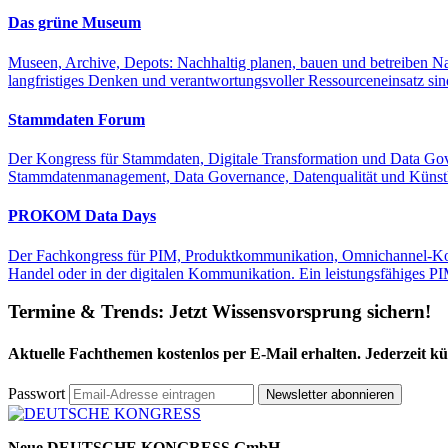
Das grüne Museum
Museen, Archive, Depots: Nachhaltig planen, bauen und betreiben Na
langfristiges Denken und verantwortungsvoller Ressourceneinsatz sind
Stammdaten Forum
Der Kongress für Stammdaten, Digitale Transformation und Data Gov
Stammdatenmanagement, Data Governance, Datenqualität und Künstlic
PROKOM Data Days
Der Fachkongress für PIM, Produktkommunikation, Omnichannel-Kom
Handel oder in der digitalen Kommunikation. Ein leistungsfähiges 
Termine & Trends:
Jetzt Wissensvorsprung sichern!
Aktuelle Fachthemen kostenlos per E-Mail erhalten. Jederzeit k
Passwort
Newsletter abonnieren
Neue DEUTSCHE KONGRESS GmbH