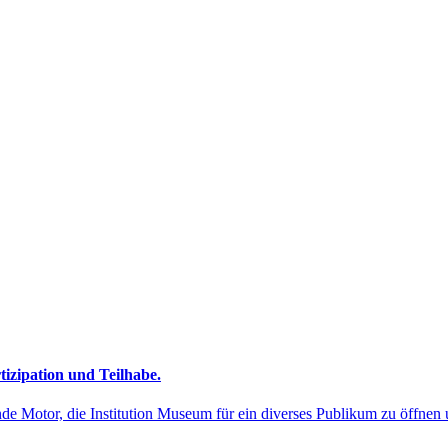
izipation und Teilhabe.
de Motor, die Institution Museum für ein diverses Publikum zu öffnen