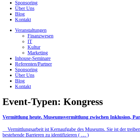
Sponsoring
Über Uns
Blog
Kontakt
Veranstaltungen
Finanzwesen
IT
Kultur
Marketing
Inhouse-Seminare
Referenten/Partner
Sponsoring
Über Uns
Blog
Kontakt
Event-Typen:
Kongress
Vermittlung heute. Museumsvermittlung zwischen Inklusion, Part
Vermittlungsarbeit ist Kernaufgabe des Museums. Sie ist der treiben
bestehende Barrieren zu identifizieren ( … )