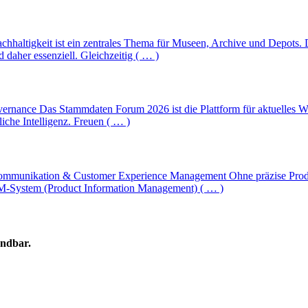
chhaltigkeit ist ein zentrales Thema für Museen, Archive und Depots. 
 daher essenziell. Gleichzeitig ( … )
ernance Das Stammdaten Forum 2026 ist die Plattform für aktuelles W
he Intelligenz. Freuen ( … )
munikation & Customer Experience Management Ohne präzise Produkt
PIM-System (Product Information Management) ( … )
ündbar.