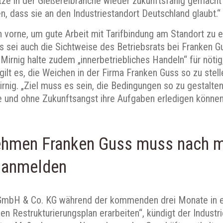
ätze in der Gießereibranche wieder zukunftsfähig gemacht
en, dass sie an den Industriestandort Deutschland glaubt.“
h vorne, um gute Arbeit mit Tarifbindung am Standort zu er
es sei auch die Sichtweise des Betriebsrats bei Franken G
 Mirnig halte zudem „innerbetriebliches Handeln“ für nöti
 gilt es, die Weichen in der Firma Franken Guss so zu stell
irnig. „Ziel muss es sein, die Bedingungen so zu gestalten
e und ohne Zukunftsangst ihre Aufgaben erledigen können
nehmen Franken Guss muss nach m
z anmelden
 GmbH & Co. KG während der kommenden drei Monate in 
en Restrukturierungsplan erarbeiten“, kündigt der Industr