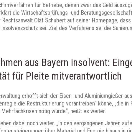
chirmverfahren für Betriebe, denen zwar das Geld auszug
erklärt die Wirtschaftsprüfungs- und Beratungsgesellscha
 Rechtsanwalt Olaf Schubert auf seiner Homepage, dass
Insolvenzschutz sei. Ziel des Verfahrens sei die Sanierun
ehmen aus Bayern insolvent: Ein
tät für Pleite mitverantwortlich
erwaltung erhofft sich der Eisen- und Aluminiumgießer aus
nregie die Restrukturierung vorantreiben“ könne, „die in
Mehrfachkrisen nötig wurde“, heißt es weiter.
gehen dabei noch weiter. „In den vergangenen Jahren aufe
Kostensteigerungen über Material und Energie hinaus in r