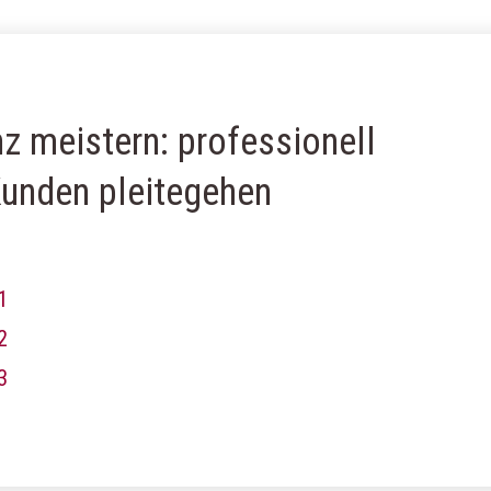
z meistern: professionell
Kunden pleitegehen
1
2
3