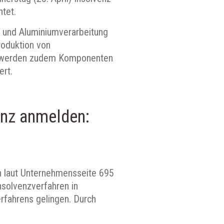
tet.
n- und Aluminiumverarbeitung
Produktion von
tz werden zudem Komponenten
ert.
enz anmelden:
n laut Unternehmensseite 695
nsolvenzverfahren in
rfahrens gelingen. Durch