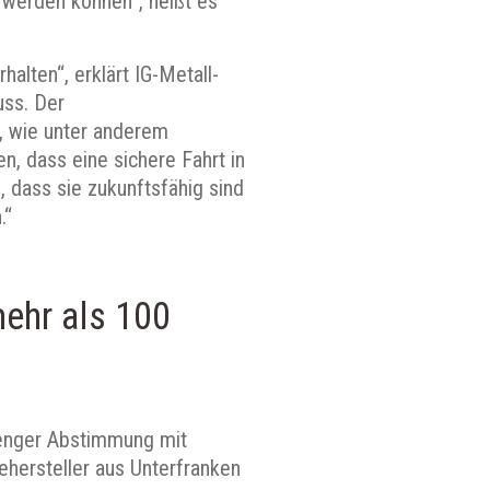
 werden können“, heißt es
halten“, erklärt IG-Metall-
uss. Der
g, wie unter anderem
en, dass eine sichere Fahrt in
, dass sie zukunftsfähig sind
.“
ehr als 100
enger Abstimmung mit
iehersteller aus Unterfranken