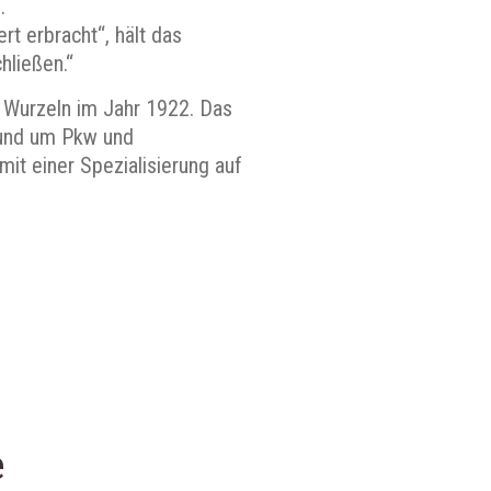
.
t erbracht“, hält das
hließen.“
e Wurzeln im Jahr 1922. Das
rund um Pkw und
it einer Spezialisierung auf
e