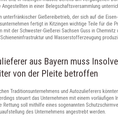
 Angestellten in einer Belegschaftsversammlung unterrich
 unterfränkischer Gießereibetrieb, der sich auf die Eise
onsunternehmen fertigt in Kitzingen wichtige Teile für die 
m mit der Schwester-Gießerei Sachsen Guss in Chemni
 Schieneninfrastruktur und Wasserstofferzeugung produzi
lieferer aus Bayern muss Insolv
ter von der Pleite betroffen
schen Traditionsunternehmens und Autozulieferers könnte
llerdings steuert das Unternehmen mit einem vorläufigen I
 Rettung soll mithilfe eines sogenannten Schutzschirmve
uaufstellung des Unternehmens angestrebt werden.