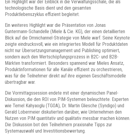
Ein Highlight war der Einblick in die Verwaltungsschale, die als
technologische Basis dient und den gesamten
Produktlebenszyklus effizient begleitet.
Ein weiteres Highlight war die Präsentation von Jonas
Guntermann-Schandelle (Miele & Cie. KG), der einen detaillierten
Blick auf die Omnichannel-Strategie von Miele warf. Seine Keynote
zeigte eindrucksvoll, wie ein integriertes Modell für Produktdaten
nicht nur Übersetzungsmanagement und Publishing optimiert,
sondern auch den Wertschöpfungsprozess in B2C- und B2B-
Märkten transformiert. Besonders spannend war Mieles Ansatz,
Produktinformationen für alle Kanäle effizient zu orchestrieren,
was für die Teilnehmer direkt auf ihre eigenen Geschäftsmodelle
übertragbar war.
Die Vormittagssession endete mit einer dynamischen Panel-
Diskussion, die den ROI von PIM-Systemen beleuchtete. Experten
wie Temel Kahyaoglu (TGOA), Dr. Martin Gliesche (Syndigo) und
Gerald Lobermeier diskutierten darüber, wie Unternehmen den
Nutzen von PIM quantitativ und qualitativ messbar machen können.
Die Diskussion bot den Teilnehmern praxisnahe Tipps zur
Systemauswahl und Investitionsbewertung.