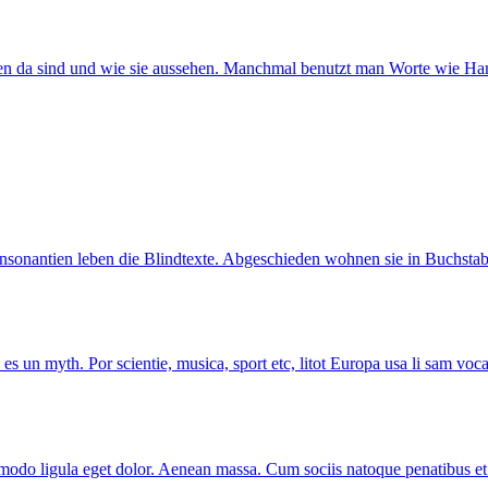
ben da sind und wie sie aussehen. Manchmal benutzt man Worte wie Ha
onsonantien leben die Blindtexte. Abgeschieden wohnen sie in Buchsta
s un myth. Por scientie, musica, sport etc, litot Europa usa li sam vocab
mmodo ligula eget dolor. Aenean massa. Cum sociis natoque penatibus et