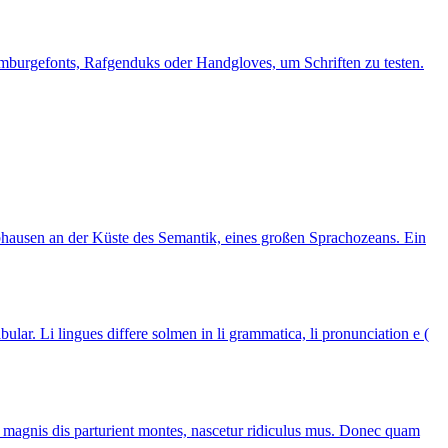
mburgefonts, Rafgenduks oder Handgloves, um Schriften zu testen.
bhausen an der Küste des Semantik, eines großen Sprachozeans. Ein
ular. Li lingues differe solmen in li grammatica, li pronunciation e (
 magnis dis parturient montes, nascetur ridiculus mus. Donec quam