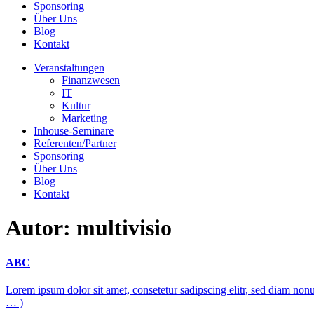
Sponsoring
Über Uns
Blog
Kontakt
Veranstaltungen
Finanzwesen
IT
Kultur
Marketing
Inhouse-Seminare
Referenten/Partner
Sponsoring
Über Uns
Blog
Kontakt
Autor:
multivisio
ABC
Lorem ipsum dolor sit amet, consetetur sadipscing elitr, sed diam non
… )