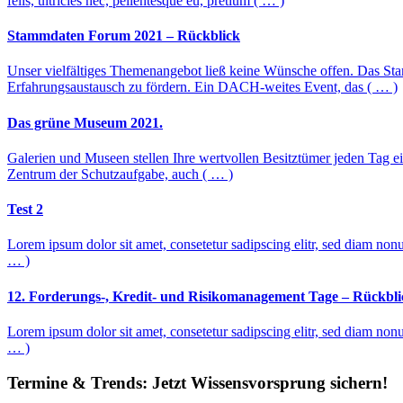
felis, ultricies nec, pellentesque eu, pretium ( … )
Stammdaten Forum 2021 – Rückblick
Unser vielfältiges Themenangebot ließ keine Wünsche offen. Das Sta
Erfahrungsaustausch zu fördern. Ein DACH-weites Event, das ( … )
Das grüne Museum 2021.
Galerien und Museen stellen Ihre wertvollen Besitztümer jeden Tag ei
Zentrum der Schutzaufgabe, auch ( … )
Test 2
Lorem ipsum dolor sit amet, consetetur sadipscing elitr, sed diam non
… )
12. Forderungs-, Kredit- und Risikomanagement Tage – Rückbli
Lorem ipsum dolor sit amet, consetetur sadipscing elitr, sed diam non
… )
Termine & Trends:
Jetzt Wissensvorsprung sichern!