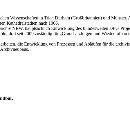
ischen Wissenschaften in Trier, Durham (Großbritannien) und Münster
chen Kathedralstädten nach 1066.
archiv NRW, hauptsächlich Entwicklung des bundesweiten DFG-Projekt
t Köln, dort seit 2009 zuständig für „Grundsatzfragen und Wiederaufba
uarbeiten, die Entwicklung von Prozessen und Abläufen für die archi
s Archivneubaus.
ündbar.