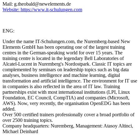
Mail: g.theobald@newelements.de
Website: https://www.it-schulungen.com
ENG:
Under the name IT-Schulungen.com, the Nuremberg-based New
Elements GmbH has been operating one of the largest training
centres in the German-speaking world for over 15 years. The
training centre is located in the legendary Bell Laboratories of
Alcatel-Lucent in Nuremberg's Nordostpark. Classic IT topics are
complemented by seminars on leadership topics such as big data
analyses, business intelligence and machine learning, digital
transformation and artificial intelligence. The environment for IT use
in companies is also reflected in the area of IT law. Training
partnerships exist with most international institutions (LPI, Linux
Foundation, EC Council, CompTIA) and companies (Microsoft,
AWS). Now, very recently, the organisation OpenEDG has been
added.
Over 500 certified trainers professionally cover a broad portfolio of
over 2500 training topics.
Company headquarters: Nuremberg, Management: Atasoy Altinci,
Michael Deinhard